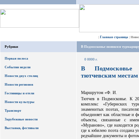
Главная страница
|
|
Ново
Рубрики
В Подмосковье появился турмаршру
Первая полоса
0 0000 г.
В Подмосковье
События недели
тютчевским местам
Новости двух столиц
Новости регионов
Маршрутом «Ф. И.
Гостиницы и отели
Тютчев в Подмосковье. К 2
Новости культуры
комплекс «Губернских тур
знаменитых поэтах, писателя
Транспорт
объединяет как областные и ф
Зарубежные новости
объекты, связанные с име
«Мураново», где находится р
Выставки, фестивали
где к юбилею поэта создана у
редчайшие документы и фотом