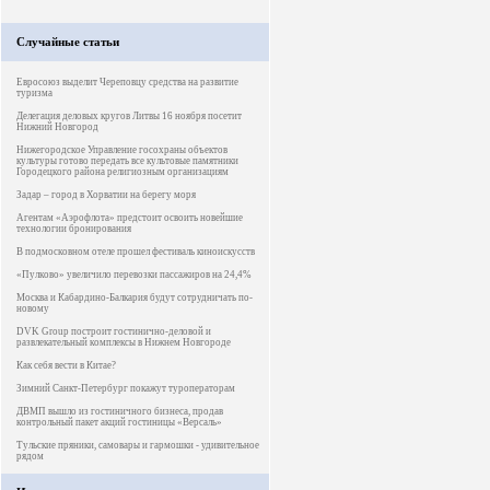
Случайные статьи
Евросоюз выделит Череповцу средства на развитие
туризма
Делегация деловых кругов Литвы 16 ноября посетит
Нижний Новгород
Нижегородское Управление госохраны объектов
культуры готово передать все культовые памятники
Городецкого района религиозным организациям
Задар – город в Хорватии на берегу моря
Агентам «Аэрофлота» предстоит освоить новейшие
технологии бронирования
В подмосковном отеле прошел фестиваль киноискусств
«Пулково» увеличило перевозки пассажиров на 24,4%
Москва и Кабардино-Балкария будут сотрудничать по-
новому
DVK Group построит гостинично-деловой и
развлекательный комплексы в Нижнем Новгороде
Как себя вести в Китае?
Зимний Санкт-Петербург покажут туроператорам
ДВМП вышло из гостиничного бизнеса, продав
контрольный пакет акций гостиницы «Версаль»
Тульские пряники, самовары и гармошки - удивительное
рядом