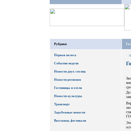
Рубрики
Го
Первая полоса
1
Г
События недели
Новости двух столиц
Зве
Новости регионов
нек
сро
Гостиницы и отели
Дел
Новости культуры
зак
Впр
Транспорт
зв
ста
Зарубежные новости
ГО
Выставки, фестивали
Эти
ост