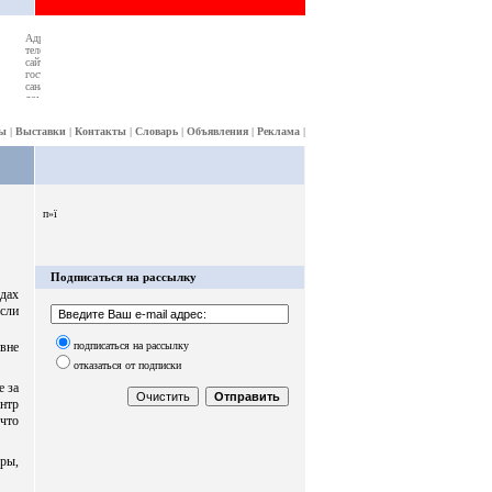
ы
|
Выставки
|
Контакты
|
Словарь
|
Объявления
|
Реклама
|
п»ї
Подписаться на рассылку
адах
если
подписаться на рассылку
 вне
отказаться от подписки
е за
нтр
 что
уры,