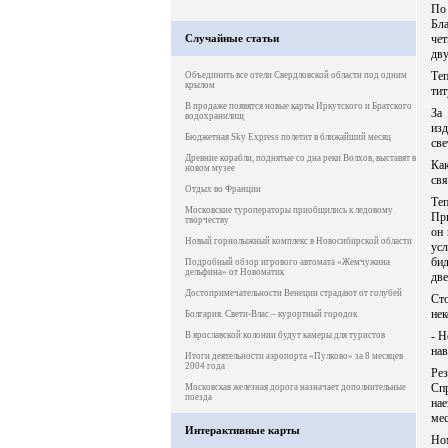
По 
Бл
Случайные статьи
чет
дву
Те
Объединить все отели Свердловской области под одним
крылом
тит
В продаже появятся новые карты Иркутского и Братского
За 
водохранилищ
изд
Бюджетная Sky Express полетит в ближайший месяц
све
Древние корабли, поднятые со дна реки Волхов, выставят в
Ка
новом музее
свя
Отдых во Франции
Те
Московские туроператоры приобщились к ледовому
Пр
творчеству
он 
Новый горнолыжный комплекс в Новосибирской области
усл
бид
Подробный обзор игрового автомата «Жемчужина
дельфина» от Новоматик
две
Достопримечательности Венеции страдают от голубей
Ст
нек
Болгария. Свети-Влас – курортный городок
- Н
В ярославской колонии будут камеры для туристов
нав
Итоги деятельности аэропорта «Пулково» за 8 месяцев
2004 года
Рез
Сп
Московская железная дорога назначает дополнительные
поезда
на
мес
Интерактивные карты
Ном