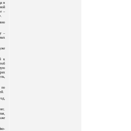
да в
ной
ве –
».
вно
лу –
сных
уже
й к
тоб
дную
ерах
ель,
 по
ей.
год,
нес.
ая,
кже
йко-