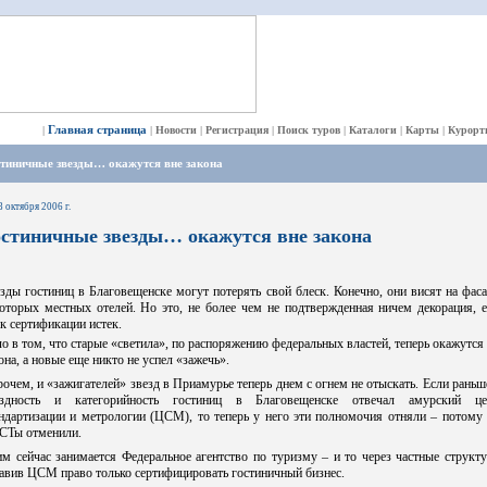
Главная страница
|
|
Новости
|
Регистрация
|
Поиск туров
|
Каталоги
|
Карты
|
Курорт
стиничные звезды… окажутся вне закона
8 октября 2006 г.
остиничные звезды… окажутся вне закона
зды гостиниц в Благовещенске могут потерять свой блеск. Конечно, они висят на фас
оторых местных отелей. Но это, не более чем не подтвержденная ничем декорация, 
к сертификации истек.
о в том, что старые «светила», по распоряжению федеральных властей, теперь окажутся
она, а новые еще никто не успел «зажечь».
очем, и «зажигателей» звезд в Приамурье теперь днем с огнем не отыскать. Если раньш
ездность и категорийность гостиниц в Благовещенске отвечал амурский це
ндартизации и метрологии (ЦСМ), то теперь у него эти полномочия отняли – потому
СТы отменили.
м сейчас занимается Федеральное агентство по туризму – и то через частные структ
авив ЦСМ право только сертифицировать гостиничный бизнес.