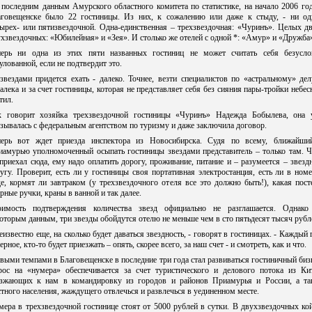
последним данным Амурского областного комитета по статистике, на начало 2006 го
аговещенске было 22 гостиницы. Из них, к сожалению или даже к стыду, - ни од
ырех- или пятизвездочной. Одна-единственная – трехзвездочная: «Чуринъ». Целых д
хзвездочных: «Юбилейная» и «Зея». И столько же отелей с одной *: «Амур» и «Дружба
перь ни одна из этих пяти названных гостиниц не может считать себя безусло
улованной, если не подтвердит это.
звездами придется ехать - далеко. Точнее, везти специалистов по «астральному» де
алека и за счет гостиницы, которая не представляет себя без сияния пары-тройки небе
тил.
к говорит хозяйка трехзвездочной гостиницы «Чуринъ» Надежда Бобылева, она 
зывалась с федеральным агентством по туризму и даже заключила договор.
перь вот ждет приезда инспектора из Новосибирска. Судя по всему, ближайши
иамурью уполномоченный осыпать гостиницы звездами представитель – только там. Ч
приехал сюда, ему надо оплатить дорогу, проживание, питание и – разумеется – звез
угу. Проверит, есть ли у гостиницы своя портативная электростанция, есть ли в ном
е, кормят ли завтраком (у трехзвездочного отеля все это должно быть!), какая пост
рные ручки, краны в ванной и так далее.
оимость подтверждения количества звезд официально не разглашается. Однако
оторым данным, три звезды обойдутся отелю не меньше чем в сто пятьдесят тысяч рубл
еизвестно еще, на сколько будет даваться звездность, - говорят в гостиницах. - Каждый 
ерное, кто-то будет приезжать – опять, скорее всего, за наш счет - и смотреть, как и что.
выми темпами в Благовещенске в последние три года стал развиваться гостиничный биз
рос на «нумера» обеспечивается за счет туристического и делового потока из Кит
езжающих к нам в командировку из городов и районов Приамурья и России, а та
тного населения, жаждущего отвлечься и развлечься в уединенном месте.
ера в трехзвездочной гостинице стоят от 5000 рублей в сутки. В двухзвездочных ко