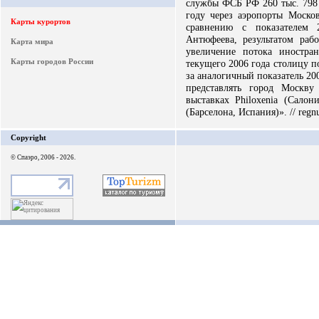
службы ФСБ РФ 260 тыс. 798 
году через аэропорты Моск
Карты курортов
сравнению с показателем 
Антюфеева, результатом раб
Карта мира
увеличение потока иностра
Карты городов России
текущего 2006 года столицу п
за аналогичный показатель 200
представлять город Москв
выставках Philoxenia (Сало
(Барселона, Испания)». // regn
Copyright
© Спаэро, 2006 - 2026.