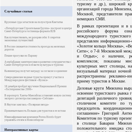
туризму и др.), широкий кр
организаций города Мюнхена,
Случайные статьи
Москвой, представители пра
немецких СМИ.
Круизные суда зачастили на полуостров Камчатка
В рамках презентации и в ц
«Петербургская Строительная Группа» построит в центре
российского форума оз
Санкт-Петербурга гостиницы формата B2B
международного туристског
Как путешествовать, не разоряя себя: 6 секретов
представлен информационно-
экономных путешествий
«Золотое кольцо Москвы», «Ве
В России снижается стоимость проезда на железных
дорогах
Сити»; о 7-й Московской меж
и Отдых»; о наличии, рек
Пешие прогулки по Парижу
комплексов; показаны мн
Азербайджан заинтересован в развитии сотрудничества с
Санкт-Петербургом в области культуры и туризма
культурных мест столицы, н
визуальный материал ночной
Калининград получит награду за согласие и единение
распространены рекламно-
Северодвинские водные туристы примут участие в
Международном фестивале «Вуокса»
приему туристов в Москве.
18 декабря пройдет вручение Национальной Премии
Деловые круги Мюнхена выра
«Гостеприимство 2006»
освоение туристского рынка 
В аэропорту Ханты-Мансийска установят новую систему
делегаций различного уровня
экспресс-досмотра пассажиров «Сибскан»
столичном комитете по ту
В Якутске зажглась «Полярная звезда»
председатель координацион
Привлекательность Польши для туристов и ее истоки
соглашение» Григорий Антю
Южноафриканская компания Protea Hotels будет
Комитетом по туризму презен
управлять отелем в Новосибирске
в столице Баварии Мюнхен
положительного имиджа ст
Интерактивные карты