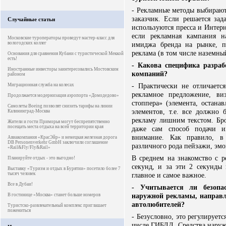
- Рекламные методы выбираютс
заказчик. Если решается зад
Случайные статьи
используются пресса и Интерне
если рекламная кампания н
Московские туроператоры проведут мастер-класс для
вологодских коллег
имиджа бренда на рынке, п
реклама (в том числе наземны
Основания для сравнения Кубани с туристической Меккой
есть!
- Какова специфика разра
Иностранные инвесторы заинтересовались Мостовским
компаний?
районом
- Практически не отличаетс
Миграционная служба на колесах
рекламное предложение, ви
Продолжается модернизация аэропорта «Домодедово»
стоппера» (элемента, остана
Самолеты Boeing позволят снизить тарифы на линии
элементов, т.е. все должно
Калининград-Москва
рекламу лишним текстом. Бро
Жители и гости Приморья могут беспрепятственно
посещать места отдыха на всей территории края
даже сам способ подачи и
внимание. Как правило, в
Авиакомпания «КрасЭйр» и немецкая железная дорога
DB Personenverkehr GmbH заключили соглашение
различного рода пейзажи, эм
«Rail&Fly/Fly&Rail»
В среднем на знакомство с р
Планируйте отдых - это выгодно!
секунд, и за эти 2 секунды 
Выставку «Туризм и отдых в Бурятии» посетило более 7
тысяч человек
главное и самое важное.
Все в Дубаи!
- Учитывается ли безопа
наружной рекламы, направл
В гостинице «Москва» станет больше номеров
автолюбителей?
Туристско-развлекательный комплекс приглашает
пожениться
- Безусловно, это регулирует
числе ГИБДД. Средства наруж