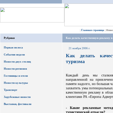
Главная страница
|
|
Ново
Рубрики
Как делать качественную рекламу в
Первая полоса
21 ноября 2006 г.
Как делать каче
События недели
туризма
Новости двух столиц
Новости регионов
Каждый день мы сталкив
Гостиницы и отели
направленной на привлечен
Новости культуры
памяти надолго, но большая ч
захватить умы потенциальных 
Транспорт
качественную рекламу в облас
клиентами РА «Европа Адвер
Зарубежные новости
Выставки, фестивали
- Какие рекламные мето
туристической отрасли?