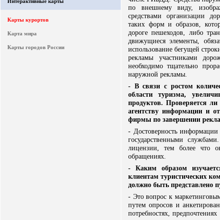
Интерактивные карты
по внешнему виду, изобра
средствами организации до
Карты курортов
таких форм и образов, кото
дороге пешеходов, либо тран
Карта мира
движущиеся элементы, обяз
Карты городов России
использование бегущей строк
рекламы участниками доро
необходимо тщательно прора
наружной рекламы.
- В связи с ростом колич
области туризма, увеличи
продуктов. Проверяется ли
агентству информации и от
фирмы по завершении рекл
- Достоверность информации 
государственными службами
лицензии, тем более что о
обращениях.
- Каким образом изучаетс
клиентам туристических ко
должно быть представлено п
- Это вопрос к маркетинговы
путем опросов и анкетирова
потребностях, предпочтениях