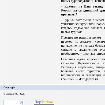
новых турпродуктов и, конечн
- Каково, на Ваш взгляд, 
России на сегодняшний ден
прогнозы?
- Бурный рост рынка в целом
усиление конкурентной борьбы
каждым годом все большее к
целью туризма.
Прогноз по рынку в целом –
игроков, по рекламе – увели
на укрепление имиджа бренда
связано с увеличением тур
необходимости пропагандирова
Основная задача турагентств
клиентов. Надежность – о
Репутация надежного, автор
большее число туристов, 
безопасности и желающих б
границей. // dorogajizni.ru
Copyright
© Спаэро, 2006 - 2026.