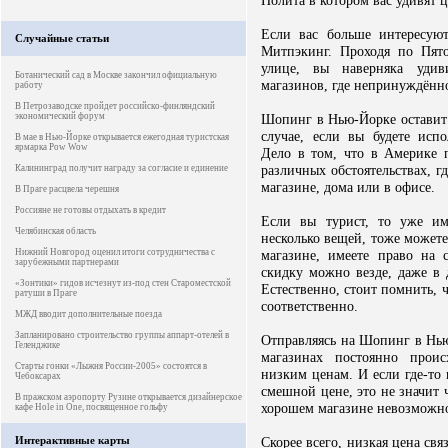
Нолита в котором вас удивят 
Если вас больше интересую
Случайные статьи
Митпэкинг. Проходя по Пят
улице, вы наверняка удив
Ботанический сад в Москве закончил официальную
магазинов, где непринуждённ
работу
В Петрозаводске пройдет российско-финляндский
экономический форум
Шопинг в Нью-Йорке оставит
случае, если вы будете испо
В мае в Нью-Йорке открывается ежегодная туристская
ярмарка Pow Wow
Дело в том, что в Америке 
различных обстоятельствах, гд
Калининград получит награду за согласие и единение
магазине, дома или в офисе.
В Праге расцвела черешня
Россияне не готовы отдыхать в кредит
Если вы турист, то уже им
Челябинская область
несколько вещей, тоже можете
Нижний Новгород оценил итоги сотрудничества с
магазине, имеете право на 
зарубежными партнерами
скидку можно везде, даже в
«Зонтики» гидов исчезнут из-под стен Староместской
Естественно, стоит помнить, ч
ратуши в Праге
соответственно.
МЖД вводит дополнительные поезда
Запланировано строительство группы аппарт-отелей в
Отправляясь на Шопинг в Нью-
Геленджике
магазинах постоянно прои
Старты гонки «Лыжня России-2005» состоятся в
низким ценам. И если где-т
Чебоксарах
смешной цене, это не значит ч
В пражском аэропорту Рузине открывается дизайнерское
хорошем магазине невозможно
кафе Hole in One, посвященное гольфу
Интерактивные карты
Скорее всего, низкая цена свя