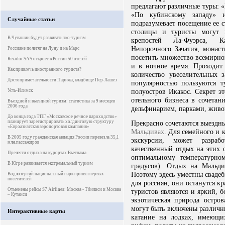
предлагают различные туры: «
«По кубинскому западу» и
Случайные статьи
подразумевает посещение ее с
столицы и туристы могут 
В Чувашии будут развивать эко-туризм
крепостей Ла-Фуэрса, Кас
Непорочного Зачатия, монаст
Россияне полетят на Луну и на Марс
посетить множество всемирно
Rezidor SAS откроет в России 50 отелей
и в ночное время. Проходит 
Как привлечь иностранного туриста?
количество увеселительных 
Достопримечательности Парижа, кладбище Пер-Лашез
популярностью пользуются 
полуостров Икакос. Секрет э
Усть-Илимск
отельного бизнеса в сочета
Въездной и выездной туризм: статистика за 9 месяцев
2006 года
дельфинарием, парками, жив
До конца года ТПГ «Московское речное пароходство»
планирует зарегистрировать холдинговую структуру
Прекрасно сочетаются выездн
«Евроазиатская аэропортовая компания»
Мальдивах
. Для семейного и 
В 2005 году гражданская авиация России перевезла 35,1
экскурсии, может разраб
млн.пассажиров
качественный отдых на этих 
Прелести отдыха на курортах Вьетнама
оптимальному температурно
В Югре развивается экстремальный туризм
градусов). Отдых на Мальд
Поэтому здесь уместны сваде
Водлозерсий национальный парк принял первых
посетителей
для россиян, они останутся 
Отменены рейсы S7 Airlines: Москва - Тбилиси и Москва
туристов являются и яркий, 
– Кутаиси
экзотическая природа остро
могут быть включены различн
Интерактивные карты
катание на лодках, имеющи