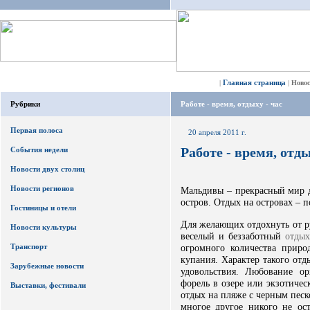
Главная страница
|
|
Ново
Рубрики
Работе - время, отдыху - час
Первая полоса
20 апреля 2011 г.
Работе - время, отды
События недели
Новости двух столиц
Новости регионов
Мальдивы – прекрасный мир д
остров. Отдых на островах – 
Гостиницы и отели
Для желающих отдохнуть от р
Новости культуры
веселый и беззаботный
отдых
Транспорт
огромного количества приро
купания. Характер такого отд
Зарубежные новости
удовольствия. Любование ор
форель в озере или экзотиче
Выставки, фестивали
отдых на пляже с черным песко
многое другое никого не о