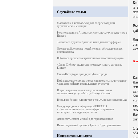
Бан
и 
Случайные статьи
пот
опы
Московские власти обсуждают вопрос создания
Вы
туристической милиции
дей
Рекомендации от Апартатор: снять посуточно квартиру в
Питере
Дос
За каждого туриста Иран заплатит деньги турфирме
ст
же
Осенью выйдет в свет новый журнал об эксклюзивных
путешествиях
В Котласе пройдет межрегиональная выставка-ярмарка
Алг
«Дюла-Сибирь» подводит итоги круизного сезона на
Енисее
Санкт-Петербург празднует День города
Как
Глобальное потепление может уничтожить значительную
Дл
часть европейских горнолыжных курортов
неп
Встреча профессионалов и участников рынка
ак
гостиничных услуг в МВЦ «Крокус-Экспо»
ба
В столице России планируют открыть новые зоны отдыха
ли
зах
Международная конференция ЮНЕСКО
«Инновационная политика в сфере сохранения
них
культурного наследия и развития
Ва
сиг
Ленобласть станет меккой для горнолыжников
Инвестиционный проект «Архыз» будет реализован
С 2
об
Интерактивные карты
янв