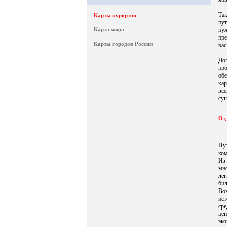
Та
Карты курортов
пут
Карта мира
ну
пр
Карты городов России
вас
До
про
об
кар
вс
су
Отд
Пу
ком
Из
мн
ле
бил
Во
ист
ср
це
эк