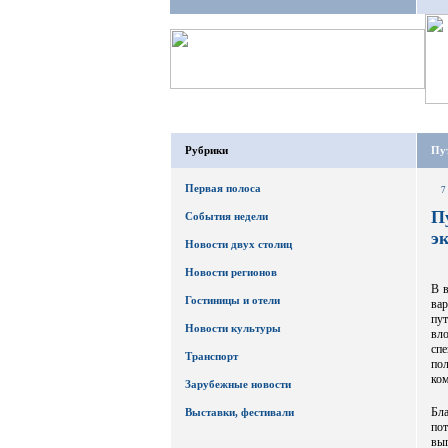
Рубрики
Пут
Первая полоса
7
П
События недели
э
Новости двух столиц
Новости регионов
В 
Гостиницы и отели
ва
пу
Новости культуры
вл
сп
Транспорт
по
ко
Зарубежные новости
Бла
Выставки, фестивали
пот
выг