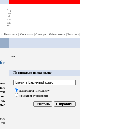
ы
|
Выставки
|
Контакты
|
Словарь
|
Объявления
|
Реклама
|
п»ї
ic
Подписаться на рассылку
ные
ние
подписаться на рассылку
тся
отказаться от подписки
ные
ия,
мые
тоит
в по