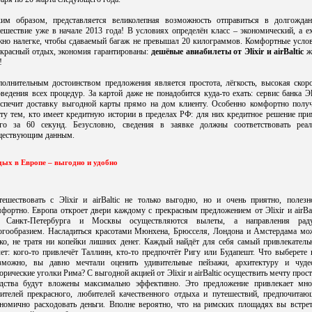
ким образом, представляется великолепная возможность отправиться в долгождан
ешествие уже в начале 2013 года! В условиях определён класс – экономический, а е
жно налегке, чтобы сдаваемый багаж не превышал 20 килограммов. Комфортные услов
екрасный отдых, экономия гарантированы:
дешёвые авиабилеты от Эlixir и airBaltic
ж
!
полнительным достоинством предложения является простота, лёгкость, высокая скоро
ведения всех процедур. За картой даже не понадобится куда-то ехать: сервис банка Эl
еспечит доставку выгодной карты прямо на дом клиенту. Особенно комфортно получ
ту тем, кто имеет кредитную истории в пределах РФ: для них кредитное решение пр
его за 60 секунд. Безусловно, сведения в заявке должны соответствовать реал
ществующим данным.
ых в Европе – выгодно и удобно
тешествовать с Эlixir и airBaltic не только выгодно, но и очень приятно, полезн
фортно. Европа откроет двери каждому с прекрасным предложением от Эlixir и airBal
 Санкт-Петербурга и Москвы осуществляются вылеты, а направления рад
огообразием. Насладиться красотами Мюнхена, Брюсселя, Лондона и Амстердама мо
гко, не тратя ни копейки лишних денег. Каждый найдёт для себя самый привлекатель
ет: кого-то привлечёт Таллинн, кто-то предпочтёт Ригу или Будапешт. Что выберете
зможно, вы давно мечтали оценить удивительные пейзажи, архитектуру и чуде
орические уголки Рима? С выгодной акцией от Эlixir и airBaltic осуществить мечту прост
едства будут вложены максимально эффективно. Это предложение привлекает мно
нителей прекрасного, любителей качественного отдыха и путешествий, предпочитаю
ономично расходовать деньги. Вполне вероятно, что на римских площадях вы встрет