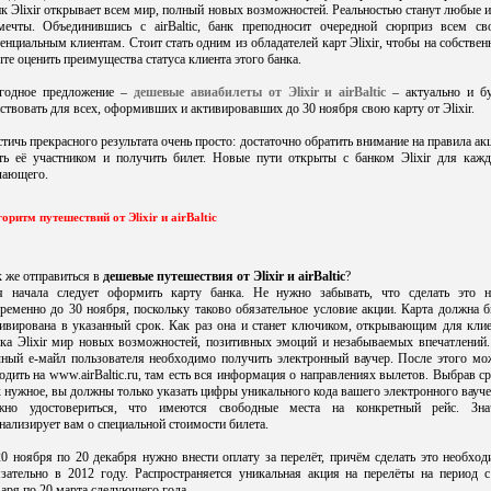
к Эlixir открывает всем мир, полный новых возможностей. Реальностью станут любые 
мечты. Объединившись с airBaltic, банк преподносит очередной сюрприз всем св
енциальным клиентам. Стоит стать одним из обладателей карт Эlixir, чтобы на собстве
те оценить преимущества статуса клиента этого банка.
годное предложение –
дешевые авиабилеты от Эlixir и airBaltic
– актуально и бу
ствовать для всех, оформивших и активировавших до 30 ноября свою карту от Эlixir.
тичь прекрасного результата очень просто: достаточно обратить внимание на правила ак
ать её участником и получить билет. Новые пути открыты с банком Эlixir для кажд
лающего.
оритм путешествий от Эlixir и airBaltic
 же отправиться в
дешевые путешествия от Эlixir и airBaltic
?
я начала следует оформить карту банка. Не нужно забывать, что сделать это н
ременно до 30 ноября, поскольку таково обязательное условие акции. Карта должна 
тивирована в указанный срок. Как раз она и станет ключиком, открывающим для клие
нка Эlixir мир новых возможностей, позитивных эмоций и незабываемых впечатлений.
чный е-майл пользователя необходимо получить электронный ваучер. После этого мо
одить на www.airBaltic.ru, там есть вся информация о направлениях вылетов. Выбрав с
 нужное, вы должны только указать цифры уникального кода вашего электронного вауче
жно удостовериться, что имеются свободные места на конкретный рейс. Зна
нализирует вам о специальной стоимости билета.
0 ноября по 20 декабря нужно внести оплату за перелёт, причём сделать это необхо
язательно в 2012 году. Распространяется уникальная акция на перелёты на период с
аря по 20 марта следующего года.