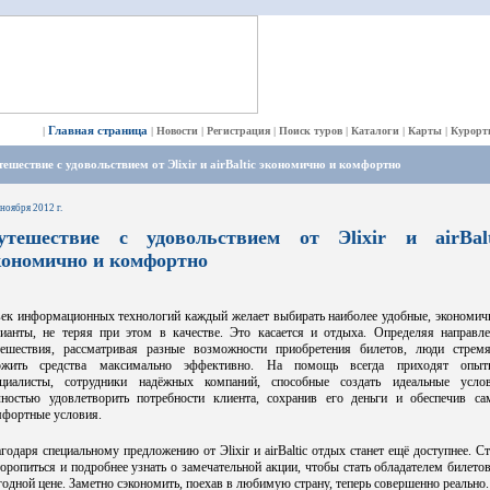
Главная страница
|
|
Новости
|
Регистрация
|
Поиск туров
|
Каталоги
|
Карты
|
Курорт
ешествие с удовольствием от Эlixir и airBaltic экономично и комфортно
 ноября 2012 г.
утешествие с удовольствием от Эlixir и airBalt
кономично и комфортно
век информационных технологий каждый желает выбирать наиболее удобные, экономич
рианты, не теряя при этом в качестве. Это касается и отдыха. Определяя направле
тешествия, рассматривая разные возможности приобретения билетов, люди стремя
ожить средства максимально эффективно. На помощь всегда приходят опыт
ециалисты, сотрудники надёжных компаний, способные создать идеальные услов
лностью удовлетворить потребности клиента, сохранив его деньги и обеспечив са
мфортные условия.
годаря специальному предложению от Эlixir и airBaltic отдых станет ещё доступнее. С
оропиться и подробнее узнать о замечательной акции, чтобы стать обладателем билето
одной цене. Заметно сэкономить, поехав в любимую страну, теперь совершенно реально.