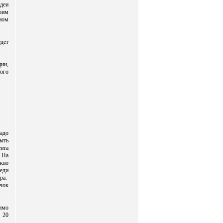
идеи
оим
нном
дет
ции,
ого
адо
быть
нта
 На
жно
реди
ра.
чок
димо
 20