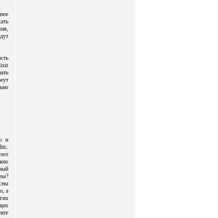
ное
хать
ия,
дут
сть
ixir
ать
имут
ьно
о и
tic.
уют
жно
ный
 вы?
сны
о, а
гих
щих
ите