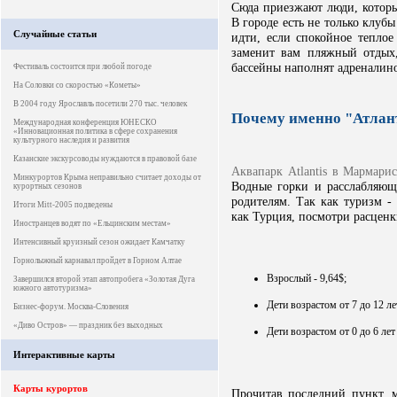
Сюда приезжают люди, которы
В городе есть не только клубы
Случайные статьи
идти, если спокойное тепло
заменит вам пляжный отдых
бассейны наполнят адреналин
Фестиваль состоится при любой погоде
На Соловки со скоростью «Кометы»
В 2004 году Ярославль посетили 270 тыс. человек
Почему именно "Атлан
Международная конференция ЮНЕСКО
«Инновационная политика в сфере сохранения
культурного наследия и развития
Казанские экскурсоводы нуждаются в правовой базе
Аквапарк Atlantis в Мармарис
Минкурортов Крыма неправильно считает доходы от
Водные горки и расслабляющ
курортных сезонов
родителям. Так как туризм -
Итоги Mitt-2005 подведены
как Турция, посмотри расценки
Иностранцев водят по «Ельцинским местам»
Интенсивный круизный сезон ожидает Камчатку
Горнолыжный карнавал пройдет в Горном Алтае
Взрослый - 9,64$;
Завершился второй этап автопробега «Золотая Дуга
южного автотуризма»
Дети возрастом от 7 до 12 лет
Бизнес-форум. Москва-Словения
«Диво Остров» — праздник без выходных
Дети возрастом от 0 до 6 лет
Интерактивные карты
Карты курортов
Прочитав последний пункт, м