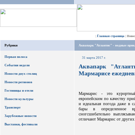
Главная страница
|
|
Ново
Рубрики
Аквапарк "Атлантис" - водные при
Первая полоса
31 марта 2017 г.
Аквапарк "Атлант
События недели
Мармарисе ежеднев
Новости двух столиц
Новости регионов
Гостиницы и отели
Мармарис - это курортны
европейским по качеству приё
Новости культуры
и идеальная погода даже в 
Транспорт
бары в определенное в
сногсшибательно выплясыва
Зарубежные новости
отличают Мармарис от других
Выставки, фестивали