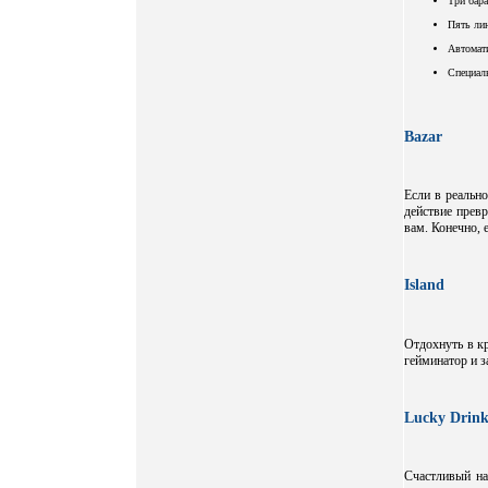
Три бара
Пять ли
Автомати
Специал
Bazar
Если в реально
действие превр
вам. Конечно, 
Island
Отдохнуть в к
гейминатор и з
Lucky Drin
Счастливый на