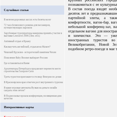
крупных российских город
познакомиться с ее культурн
В состав поезда входят не
Случайные статьи
десяток лет и предназначавши
партийной элиты, а так
В железнодорожных кассах есть билеты на юг
комфортности, вагон-бар, ва
72 часа безвизового режима для пассажиров,
небольшой конференц-зал, ва
путешествующих паромом
отдельном вагоне для иностр
Зарубежные туроператоры намерены принять участие в
и химчистки. Это — уже 
выставке Lentravel 2006 (Лен. обл.)
иностранных туристов в
Активный отдых в Крыму
Великобритании, Новой З
Как выучить английский, отдыхая на Мальте?
подобном ретро-поезде в мае т
Чешский Крумлов - исторический памятник Чехии
Поколение Baby Boomer выбирает Россию
Где остановиться в Киеве
Архитекторы Петербурга предлагают перенести место
строительства Газпром-Сити
Треть туристов приезжают в столицу Венгрии по делам
В Красноярском крае отмечен рост внутреннего туризма
В какие игровые автоматы Вулкан на деньги онлайн
сыграть этим летом?
В Подмосковье прошла конференция, посвященная дню
качества
Интерактивные карты