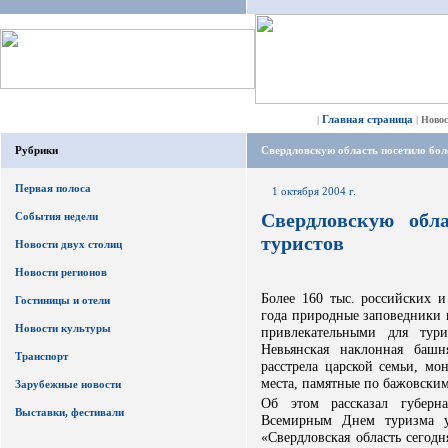
Главная страница
|
|
Ново
Рубрики
Свердловскую область посетило боле
Первая полоса
1 октября 2004 г.
Свердловскую обла
События недели
туристов
Новости двух столиц
Новости регионов
Более 160 тыс. российских и
Гостиницы и отели
года природные заповедники 
Новости культуры
привлекательными для тури
Невьянская наклонная башн
Транспорт
расстрела царской семьи, мо
места, памятные по бажовским
Зарубежные новости
Об этом рассказал губерна
Выставки, фестивали
Всемирным Днем туризма ур
«Свердловская область сегод