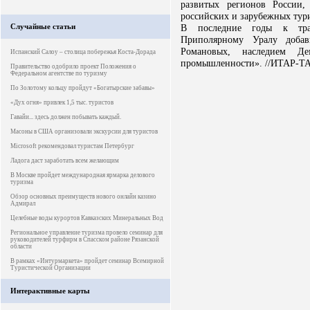
развитых регионов России
российских и зарубежных тур
Случайные статьи
В последние годы к тра
Приполярному Уралу добав
Романовых, наследием Де
Испанский Салоу – столица побережья Коста-Дорада
промышленности». //ИТАР-Т
Правительство одобрило проект Положения о
Федеральном агентстве по туризму
По Золотому кольцу пройдут «Богатырские забавы»
«Дух огня» привлек 1,5 тыс. туристов
Гавайи... здесь должен побывать каждый.
Масоны в США организовали экскурсии для туристов
Microsoft рекомендовал туристам Петербург
Ладога даст заработать всем желающим
В Москве пройдет международная ярмарка делового
туризма
Обзор основных преимуществ нового онлайн казино
Адмирал
Целебные воды курортов Кавказских Минеральных Вод
Региональное управление туризма провело семинар для
руководителей турфирм в Спасском районе Рязанской
области
В рамках «Интурмаркета» пройдет семинар Всемирной
Туристической Организации
Интерактивные карты