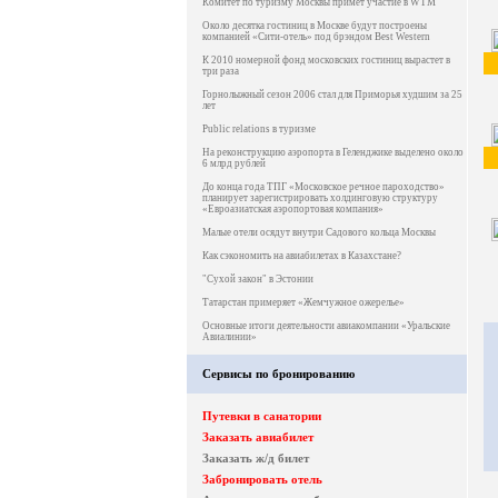
Комитет по туризму Москвы примет участие в WTM
Около десятка гостиниц в Москве будут построены
компанией «Сити-отель» под брэндом Best Western
К 2010 номерной фонд московских гостиниц вырастет в
три раза
Горнолыжный сезон 2006 стал для Приморья худшим за 25
лет
Public relations в туризме
На реконструкцию аэропорта в Геленджике выделено около
6 млрд рублей
До конца года ТПГ «Московское речное пароходство»
планирует зарегистрировать холдинговую структуру
«Евроазиатская аэропортовая компания»
Малые отели осядут внутри Садового кольца Москвы
Как сэкономить на авиабилетах в Казахстане?
"Cухой закон" в Эстонии
Татарстан примеряет «Жемчужное ожерелье»
Основные итоги деятельности авиакомпании «Уральские
Авиалинии»
Сервисы по бронированию
Путевки в санатории
Заказать авиабилет
Заказать ж/д билет
Забронировать отель