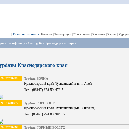
Главная страница
|
|
Новости
|
Регистрация
|
Поиск туров
|
Каталоги
|
Карты
|
Курорт
реса, телефоны, сайты турбаз Краснодарского края
урбазы Краснодарского края
№ UG231663
Турбаза ВОЛНА
Краснодарский край, Туапсинский п-н, п. Агой
Тел.: (86167) 678-50, 678-51
№ UG231655
Турбаза ГОРИЗОНТ
Краснодарский край, Туапсинский р-н, Ольгинка,
Тел.: (86167) 994-83, 994-85
№ UG231656
Турбаза ГОРНЫЙ ВОЗДУХ