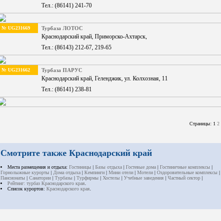
Тел.: (86141) 241-70
№ UG231669
Турбаза ЛОТОС
Краснодарский край, Приморско-Ахтарск,
Тел.: (86143) 212-67, 219-65
№ UG231662
Турбаза ПАРУС
Краснодарский край, Геленджик, ул. Колхозная, 11
Тел.: (86141) 238-81
Страницы: 1
2
Смотрите также Краснодарский край
Места размещения и отдыха:
Гостиницы
|
Базы отдыха
|
Гостевые дома
|
Гостиничные комплексы
|
Горнолыжные курорты
|
Дома отдыха
|
Кемпинги
|
Мини отели
|
Мотели
|
Оздоровительные комплексы
|
Пансионаты
|
Санатории
|
Турбазы
|
Турфирмы
|
Хостелы
|
Учебные заведения
|
Частный сектор
|
Рейтинг: турбаз Краснодарского края
.
Список курортов:
Краснодарского края
.