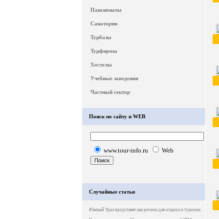
Пансионаты
Санатории
Турбазы
Турфирмы
Хостелы
Учебные заведения
Частный сектор
Поиск по сайту и WEB
www.tour-info.ru
Web
Случайные статьи
Южный Урал представят как регион для отдыха и туризма