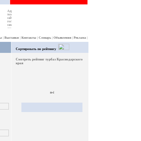
ы
|
Выставки
|
Контакты
|
Словарь
|
Объявления
|
Реклама
|
Сортировать по рейтингу
Смотреть рейтинг турбаз Краснодарского
края
п»ї