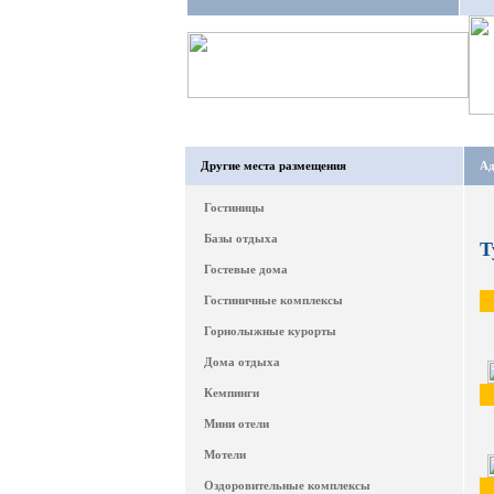
Другие места размещения
Ад
Гостиницы
Базы отдыха
Т
Гостевые дома
Гостиничные комплексы
Горнолыжные курорты
Дома отдыха
Кемпинги
Мини отели
Мотели
Оздоровительные комплексы