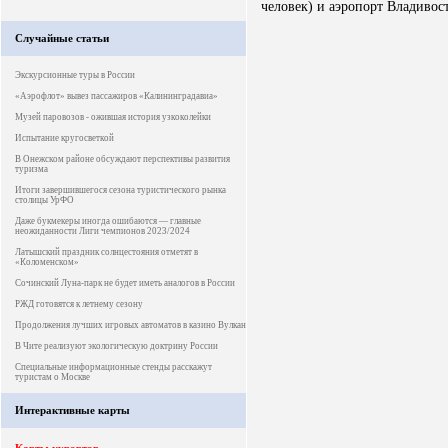
человек) и аэропорт Владивост
Случайные статьи
Экскурсионные туры в России
«Аэрофлот» вывез пассажиров «Калининградавиа»
Музей паровозов - ожившая история узкоколейки
Испытание кругосветкой
В Онежском районе обсуждают перспективы развития
туризма
Итоги завершившегося сезона туристического рынка
столицы УрФО
Даже букмекеры иногда ошибаются — главные
неожиданности Лиги чемпионов 2023/2024
Латышский праздник солнцестояния отметят в
«Коломенском»
Сочинский Луна-парк не будет иметь аналогов в России
РЖД готовятся к летнему сезону
Продолжения лучших игровых автоматов в казино Вулкан
В Чите реализуют экологическую доктрину России
Специальные информационные стенды расскажут
туристам о Москве
Интерактивные карты