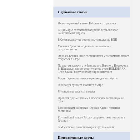
Случайные статьи
Инвестиционный климат Байкальского региона
В Приморье готовятся к созданию первых в крае
национальных парков
В Сочи планируют построить уникальную ВПП
Москва и Дагестан подписали соглашение о
сотрудничестве
Одна из лучших школ гостиничного менеджмента может
открыться в Югре
По итогам встречи с губернатором Нижнего Новгорода
В. Шанцевым проект строительства отеля HELIOPARK
«Port Savin» получил статус приоритетного
Вокруг Кремля появятся парковки для автобусов
Города для лучшего шопинга в мире
Муниципалы взялись за пляжи
Проблем с размещением в московских гостиницах не
будет
В московском комплексе «Крокус-Сити» появится
гостиница
Крупнейший на юге России спорткомплекс построят в
Грозном
В Московской области выбрали лучшие отели
Интерактивные карты