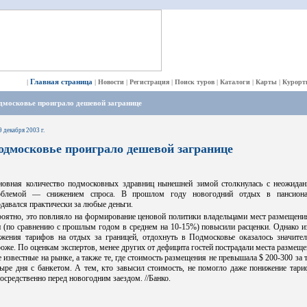
Главная страница
|
|
Новости
|
Регистрация
|
Поиск туров
|
Каталоги
|
Карты
|
Курорт
дмосковье проиграло дешевой загранице
9 декабря 2003 г.
одмосковье проиграло дешевой загранице
новная количество подмосковных здравниц нынешней зимой столкнулась с неожидан
облемой — снижением спроса. В прошлом году новогодний отдых в пансиона
давался практически за любые деньги.
оятно, это повлияло на формирование ценовой политики владельцами мест размещени
 (по сравнению с прошлым годом в среднем на 10-15%) повысили расценки. Однако и
ижения тарифов на отдых за границей, отдохнуть в Подмосковье оказалось значител
оже. По оценкам экспертов, менее других от дефицита гостей пострадали места размещ
 известные на рынке, а также те, где стоимость размещения не превышала $ 200-300 за 
ыре дня с банкетом. А тем, кто завысил стоимость, не помогло даже понижение тар
осредственно перед новогодним заездом. //Банко.