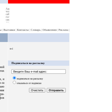
ы
|
Выставки
|
Контакты
|
Словарь
|
Объявления
|
Реклама
|
п»ї
Подписаться на рассылку
ной
тах
подписаться на рассылку
я, и
з-за
отказаться от подписки
ьно
ения
три-
ифов