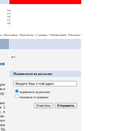
ы
|
Выставки
|
Контакты
|
Словарь
|
Объявления
|
Реклама
|
п»ї
ов
Подписаться на рассылку
орта
и и
подписаться на рассылку
оду.
отказаться от подписки
ных
я 5
, в
ик-
ного
ься
 На