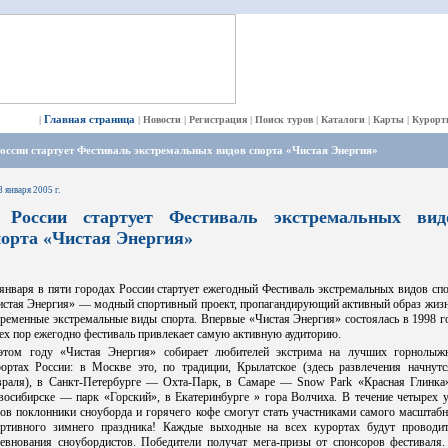
Главная страница
|
|
Новости
|
Регистрация
|
Поиск туров
|
Каталоги
|
Карты
|
Курорт
оссии стартует Фестиваль экстремальных видов спорта «Чистая Энергия»
8 января 2005 г.
 России стартует Фестиваль экстремальных вид
порта «Чистая Энергия»
января в пяти городах России стартует ежегодный Фестиваль экстремальных видов сп
истая Энергия» — модный спортивный проект, пропагандирующий активный образ жизн
ременные экстремальные виды спорта. Впервые «Чистая Энергия» состоялась в 1998 г
ех пор ежегодно фестиваль привлекает самую активную аудиторию.
этом году «Чистая Энергия» собирает любителей экстрима на лучших горнолыж
рортах России: в Москве это, по традиции, Крылатское (здесь развлечения начнутс
враля), в Санкт-Петербурге — Охта-Парк, в Самаре — Snow Park «Красная Глинка»
восибирске — парк «Горский», в Екатеринбурге » гора Волчиха. В течение четырех у
ов поклонники сноуборда и горячего кофе смогут стать участниками самого масштаб
ортивного зимнего праздника! Каждые выходные на всех курортах будут проводит
ревнования сноубордистов. Победители получат мега-призы от спонсоров фестиваля.