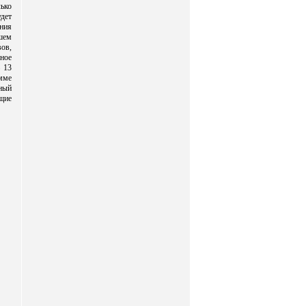
ько
дет
ния
шем
вов,
ное
 13
мме
ный
ущие