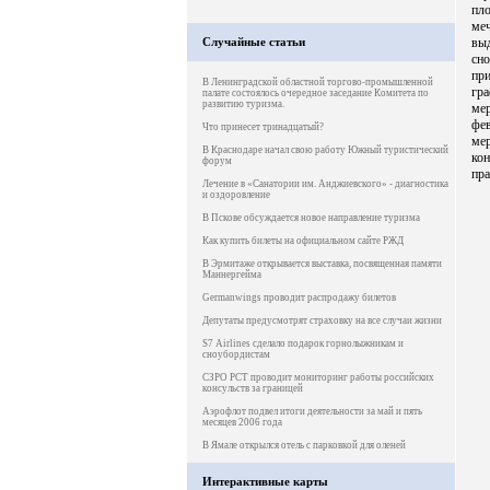
пл
ме
Случайные статьи
вы
сн
при
В Ленинградской областной торгово-промышленной
гр
палате состоялось очередное заседание Комитета по
развитию туризма.
ме
фе
Что принесет тринадцатый?
ме
В Краснодаре начал свою работу Южный туристический
кон
форум
пр
Лечение в «Санатории им. Анджиевского» - диагностика
и оздоровление
В Пскове обсуждается новое направление туризма
Как купить билеты на официальном сайте РЖД
В Эрмитаже открывается выставка, посвященная памяти
Маннергейма
Germanwings проводит распродажу билетов
Депутаты предусмотрят страховку на все случаи жизни
S7 Airlines сделало подарок горнолыжникам и
сноубордистам
СЗРО РСТ проводит мониторинг работы российских
консульств за границей
Аэрофлот подвел итоги деятельности за май и пять
месяцев 2006 года
В Ямале открылся отель с парковкой для оленей
Интерактивные карты