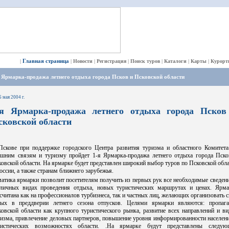
Главная страница
|
|
Новости
|
Регистрация
|
Поиск туров
|
Каталоги
|
Карты
|
Курорт
 Ярмарка-продажа летнего отдыха города Псков и Псковской области
6 мая 2004 г.
-я Ярмарка-продажа летнего отдыха города Псков
сковской области
Пскове при поддержке городского Центра развития туризма и областного Комитета
ешним связям и туризму пройдет 1-я Ярмарка-продажа летнего отдыха города Пско
овской области. На ярмарке будет представлен широкий выбор туров по Псковской обл
оссии, а также странам ближнего зарубежья.
атика ярмарки позволит посетителям получить из первых рук все необходимые сведен
зличных видах проведения отдыха, новых туристических маршрутах и ценах. Ярма
считана как на профессионалов турбизнеса, так и частных лиц, желающих организовать 
дых в преддверии летнего сезона отпусков. Целями ярмарки являются: пропага
овской области как крупного туристического рынка, развитие всех направлений и в
изма, привлечение деловых партнеров, повышение уровня информированности населен
ристических возможностях области. .На ярмарке будут представлены следую