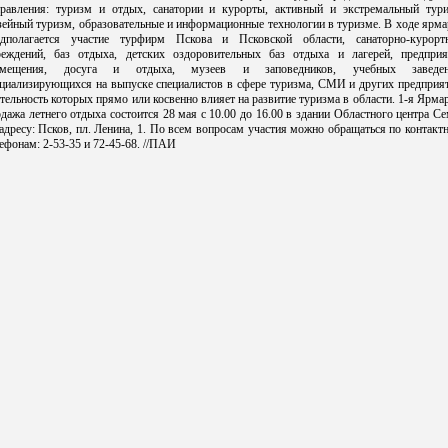
правления: туризм и отдых, санатории и курорты, активный и экстремальный тури
ейный туризм, образовательные и информационные технологии в туризме. В ходе ярм
едполагается участие турфирм Пскова и Псковской области, санаторно-курорт
реждений, баз отдыха, детских оздоровительных баз отдыха и лагерей, предприя
змещения, досуга и отдыха, музеев и заповедников, учебных заведен
ециализирующихся на выпуске специалистов в сфере туризма, СМИ и других предприят
тельность которых прямо или косвенно влияет на развитие туризма в области. 1-я Ярма
дажа летнего отдыха состоится 28 мая с 10.00 до 16.00 в здании Областного центра С
адресу: Псков, пл. Ленина, 1. По всем вопросам участия можно обращаться по контак
ефонам: 2-53-35 и 72-45-68. //ПАИ