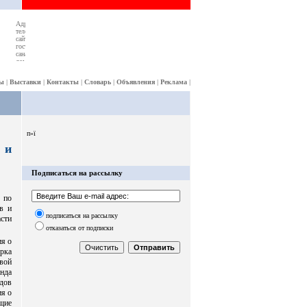
ы
|
Выставки
|
Контакты
|
Словарь
|
Объявления
|
Реклама
|
п»ї
 и
Подписаться на рассылку
 по
в и
подписаться на рассылку
асти
отказаться от подписки
ия о
рка
свой
нда
идов
ия о
щие