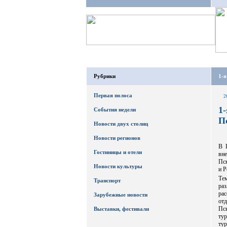
Рубрики
1-я
Первая полоса
2
1
События недели
П
Новости двух столиц
Новости регионов
В 
Гостиницы и отели
вн
Пск
Новости культуры
и Р
Тем
Транспорт
ра
рас
Зарубежные новости
от
Пск
Выставки, фестивали
тур
ту