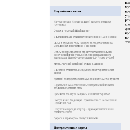
на
муз
Случайные статьи
пр
уч
ра
На территории Нижегородской ярмарки появится
сп
гостиница
дея
Отдых в «русской Швейцарии»
про
В Калининграде открывается экспозиция «Мир океана»
по 
тел
БЕАР в будущем году намерен сосредоточиться на
молодежных программах и экологии
Объем финансирования строительства причальных
сооружений и береговых объектов пассажирского
терминала в Петербурге составит 6,147 млрд рублей
Мура. Удачный семейный отдых в Швеции
В Берлине открылась Международная туристическая
биржа
Краткий обзор ресторанов Дубровника: заметки туриста
В уральских самолетах южных направлений появятся
воздушные детские сады
Ярославль взял курс на прием миллиона туристов
Выступление Владимира Стржалковского на заседании
Правления РСТ
Посуточная аренда квартир - бурно развивающийся
сегмент бизнеса
Дороги к аэропортам станут платными
Интерактивные карты