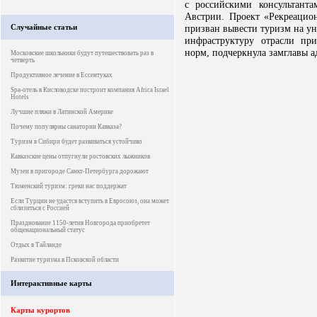
с российскими консультант
Австрии. Проект «Рекреацио
Случайные статьи
призван вывести туризм на ун
инфраструктуру отрасли пр
норм, подчеркнула замглавы а
Московские школьники будут путешествовать раз в
четверть
Продуктивное лечение в Ессентуках
Spa-отель в Кисловодске построит компания Africa Israel
Hotels
Лучшие пляжи в Латинской Америке
Почему популярны санатории Кавказа?
Туризм в Сибири будет развиваться устойчиво
Кавказские цены отпугнули ростовских лыжников
Музеи в пригороде Санкт-Петербурга дорожают
Тюменский туризм: греки нас поддержат
Если Турции не удастся вступить в Евросоюз, она может
сблизиться с Россией
Празднование 1150-летия Новгорода приобретет
общенациональный статус
Отдых в Тайланде
Развитие туризма в Псковской области
Интерактивные карты
Карты курортов