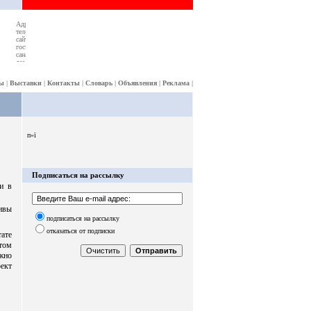
ы
|
Выставки
|
Контакты
|
Словарь
|
Объявления
|
Реклама
|
п»ї
Подписаться на рассылку
и в
ивы
подписаться на рассылку
отказаться от подписки
тате
том
ожно
ект