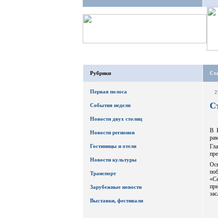
Рубрики
Ст
Первая полоса
2
С
События недели
Новости двух столиц
В 
Новости регионов
рам
Гостиницы и отели
Гл
пре
Новости культуры
Осн
по
Транспорт
«Се
пр
Зарубежные новости
зас
Выставки, фестивали