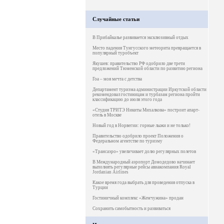
Случайные статьи
В Прибайкалье развивается эксклюзивный отдых
Место падения Тунгусского метеорита превращается в
популярный туробъект
Якушев: правительство РФ одобрило две трети
предложений Тюменской области по развитию региона
Гоа – моя мечта с детства
Департамент туризма администрации Иркутской области
рекомендовал гостиницам и турбазам региона пройти
классификацию до июля этого года
«Студия ТРИТЭ Никиты Михалкова» построит апарт-
отель в Москве
Новый год в Норвегии: горные лыжи и не только!
Правительство одобрило проект Положения о
Федеральном агентстве по туризму
«Трансаэро» увеличивает долю регулярных полетов
В Международный аэропорт Домодедово начинает
выполнять регулярные рейсы авиакомпания Royal
Jordanian Airlines
Какое время года выбрать для проведения отпуска в
Турции
Гостиничный комплекс «Жемчужина» продан
Сохранить самобытность и развиваться