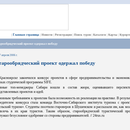
Главная страница
|
|
Новости
|
Регистрация
|
Поиск туров
|
Каталоги
|
Карты
|
Курорт
арообрядческий проект одержал победу
7 апреля 2006 г.
тарообрядческий проект одержал победу
Красноярске закончился конкурс проектов в сфере предпринимательства и экономик
ках студенческой программы SIFE.
авные топ-менеджеры Сибири вошли в состав жюри, оценивавшего перспект
дставленных проектов и идей.
овным требованием к проектам была возможность их реализации на практике. В резуль
бедителем конкурса стала команда Восточно-Сибирского института туризма с проек
льский туризм». Студенты посетили староверов в Шушенском и рассказали им, как м
ивлечь в их края туристов. Таким образом, старообрядческий туристический про
лужил безусловное одобрение со стороны предпринимателей. // 24rus.ru