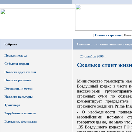
Главная страница
|
|
Ново
Рубрики
Сколько стоит жизнь авиапассажир
Первая полоса
25 октября 2006 г.
Сколько стоит жиз
События недели
Новости двух столиц
Новости регионов
Министерство транспорта нак
Воздушный кодекс в части п
Гостиницы и отели
пассажирами, грузоотправи
страховых сумм по обязат
Новости культуры
комментирует председатель
Транспорт
страхового холдинга Prime Ins
- О необходимости привед
Зарубежные новости
европейскими нормами стра
Выставки, фестивали
говорится давно, но мало что 
135 Воздушного кодекса РФ 