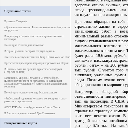
ответственность владельца во
здоровье членов экипажа, от
перед грузовладельцем или 
Случайные статьи
эксплуатанта при авиационных
При этом обращает на себя
Путевки в Тенерифе
страхованию жизни и здоро
«Уральские авиалинии»: Развитие невозможно без участия
государства
авиационных работ в возд
минимальный размер страхов
В аэропорту «Внуково» встретили трехмиллионного
пассажира
лицами устанавливается в ра
максимального взлетного в
Поиск тура в Тайланд на новый год
максимальном взлетном весе Т
В горах Румынии построят ледяную церковь
будет равен 19,6 млн. рублей
Замечательное путешествие на Кипр с Oasis Vacation Club
экипажа и пассажира застрахо
Представлен проект реконструкции аэровокзала в Перми
рублей, багаж – на 200 рубл
В Вышнем Волочке пройдет туристический форум
тыс. рублей. С учетом того, 
(Тверская область)
выживает, указанные суммы 
Гостиницы «Мираж» (Казань) и «Таганский ряд»
вреда. Поэтому нужно вести
(Екатеринбург) будут представлены на ближайшем
заседании Аттестационной комиссии по классификации
общепризнанного мирового ур
гостиниц
Например, в Западной Евр
Петербург открывает столицу Эстонии заново
ответственности авиаперево
«Рыболовный туризм на Кольском полуострове – опыт
тыс. на пассажира. В США у
развития и перспективы»
Министерством транспорта н
ФГУП ГТК «Россия» будет летать в Омск и Томск
странах на страховую компен
В России откроют ссыльный Дом Романовых
жить весь остаток жизни. В 
трагедий выплаты погибшим 
Интерактивные карты
раз - до $75 тыс. На такой