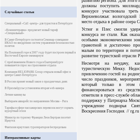
развитию региона. Для этого 
должны поступить миллиар
конкурсе участвовала трет
Случайные статьи
Верхневолжья: вологодский
место отдыха в районе озера С
Специальный «Сall -центр» для туристов в Петербурге
Устюг и Плес смогли удерж
«Комиинтеравиа» предлагает новый тариф
«Специальный»
конкурса не стали. Как оказ
особыми экономическими зон
В Санкт-Петербурге состоится Семинар-совещание
ИКАО по внедрению систем управления безопасностью
грамотной и достаточно пр
полетов
малым по территории и потом
На Поклонной горе в 2007 году будет построен первый в
развитие туристской отрасли 
Восточной Европе океанариум
С приближением Нового года в Екатеринбурге
Несмотря на неудачу, к
повышается спрос на страхование отдыха
туристическую Мекку. Недо
Компания HELIOPARK Group открыла новый офис в
привлечению гостей на родин
центре Санкт-Петербурга
число праздников, мероприят
В России принят новый закон о праздничных днях
который только в этом г
В Приэльбрусье установлена вторая web-камера
финансироваться из средс
отметили в пресс-службе обла
Летние каникулы
поддержку у Патриарха Моско
Выбираем авиарейс по направлению Москва – Рига
учреждение подворья Свя
Тарифы в сфере пассажирских перевозок могут сорвать
Воскресения Господня. // rg.ru
курортный сезон
Министр по туризму Франции Леон Бертран посетит
Иркутск
Фантазия иркутских туроператоров беспредельна
Интерактивные карты