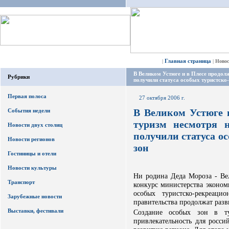
Главная страница
|
|
Ново
В Великом Устюге и в Плесе продолж
Рубрики
получили статуса особых туристско
Первая полоса
27 октября 2006 г.
В Великом Устюге 
События недели
туризм несмотря н
Новости двух столиц
получили статуса о
Новости регионов
зон
Гостиницы и отели
Новости культуры
Ни родина Деда Мороза - В
Транспорт
конкурс министерства эконом
особых туристско-рекреаци
Зарубежные новости
правительства продолжат разв
Выставки, фестивали
Cоздание особых зон в ту
привлекательность для росси