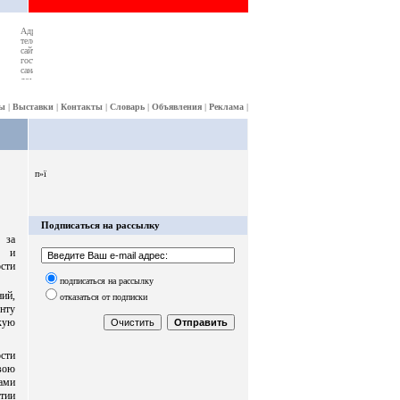
ы
|
Выставки
|
Контакты
|
Словарь
|
Объявления
|
Реклама
|
п»ї
Подписаться на рассылку
 за
х и
сти
подписаться на рассылку
ний,
отказаться от подписки
енту
кую
сти
вою
нами
тии