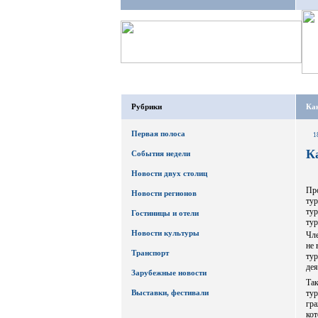
Рубрики
Как
Первая полоса
1
К
События недели
Новости двух столиц
Пр
Новости регионов
ту
ту
Гостиницы и отели
тур
Новости культуры
Чле
не 
Транспорт
ту
дея
Зарубежные новости
Та
Выставки, фестивали
ту
гра
ко