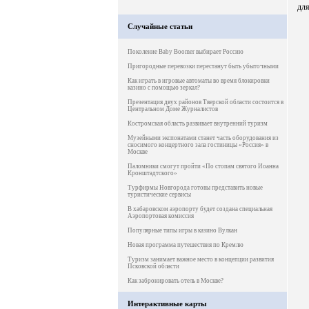
для
Случайные статьи
Поколение Baby Boomer выбирает Россию
Пригородные перевозки перестанут быть убыточными
Как играть в игровые автоматы во время блокировки
казино с помощью зеркал?
Презентация двух районов Тверской области состоится в
Центральном Доме Журналистов
Костромская область развивает внутренний туризм
Музейными экспонатами станет часть оборудования из
сносимого концертного зала гостиницы «Россия» в
Москве
Паломники смогут пройти «По стопам святого Иоанна
Кронштадтского»
Турфирмы Новгорода готовы представить новые
туристические сервисы
В хабаровском аэропорту будет создана специальная
Аэропортовая комиссия
Популярные типы игры в казино Вулкан
Новая программа путешествия по Кремлю
Туризм занимает важное место в концепции развития
Псковской области
Как забронировать отель в Москве?
Интерактивные карты