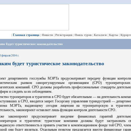
Главная страница
|
|
Новости
|
Регистрация
|
Поиск туров
|
Каталоги
|
Карты
|
Курорт
им будет туристическое законодательство
8 февраля 2004 г.
аким будет туристическое законодательство
оект департамента госслужбы МЭРТа предусматривает передачу функции контроля
ристическим рынком саморегулируемым организациям (СРО) туроператорски
рагентских компаний. СРО должны разработать профессиональные стандарты деятельно
фирм и следить за их соблюдением.
нство туроператоров и турагентов в СРО будет обязательным — на деятельность компа
вступивших в СРО, вводится запрет. Госоргану управления туриндустрией — департам
ризма МЭРТа, выдающему сегодня лицензии на туроператорскую и турагентс
тельность, законопроект оставляет лишь функции контроля деятельности СРО.
кже законопроект предусматривает введение финансовых гарантий деятельно
роператоров и турагентов: туристские компании должны будут застраховать с
жданскую ответственность и принять участие в компенсационном фонде той СРО, чле
торой они будут являться. Отдельным пунктом предлагается ввести финансовые гаран