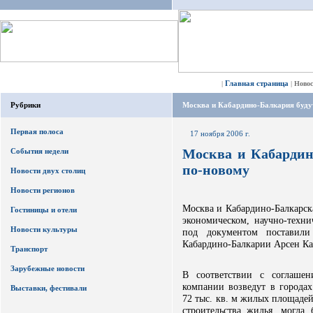
Главная страница
|
|
Ново
Рубрики
Москва и Кабардино-Балкария буду
Первая полоса
17 ноября 2006 г.
Москва и Кабардин
События недели
по-новому
Новости двух столиц
Новости регионов
Москва и Кабардино-Балкарск
Гостиницы и отели
экономическом, научно-техни
Новости культуры
под документом постави
Кабардино-Балкарии Арсен Ка
Транспорт
Зарубежные новости
В соответствии с соглашен
компании возведут в городах
Выставки, фестивали
72 тыс. кв. м жилых площаде
строительства жилья, могла