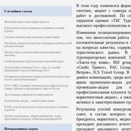
В этом году изменился форма
светское, акцент с гламура 
Случайные статьи
работ и достижений. По сл
лауреатов премии «ТБГ. Тур
Жители Великого возрождают ремесла
высокого профессионализма в 
В Псковской области планируют развивать сельский
туризм
Изменение позиционировани
тем, что многолетняя работа
Сахалин заинтересован в японских инвестициях
положительные результаты и п
Фестиваль снежной скульптуры и ярмарка изделий ручной
работы в Италии
на вопросах качества, содер
туристического рынка. 
Москва станет туристическим центром мирового
значения
туроператорских компаний:
Алтай предложит туристам разносторонний отдых
«Ланта-тур вояж», BSI grou
«Спейс Тревел», PAC Gro
Перестройка гостиниц в Сочи - одно из условий
проведения в городе Олимпиады-2014
Ветров», ICS Travel Group. В
девяти номинациях, среди кот
Начавшееся извержение вулкана на Камчатке может быть
опасно для полетов авиации
яркие промоушен-акции для
ОАО «РЖД» развивает транспортную инфраструктуру
промоушен-акции для пр
Северо-Западного федерального округа России
профессиональные каталоги ту
Эра бумажных авиабилетов заканчивается
маркетинговые акции», а так
Гостиничные звезды… окажутся вне закона
активно и заинтересованно пр
В 2005 году Вологодскую область посетили 1 миллион
Результаты усилий конкурс
туристов
совет, в состав которого
Проект туркомплекса «Бирюзовая Катунь» будет
брендинга, маркетинга, медиа
представлен на конкурс в Минэкономразвития РФ
президент рекламного агент
президент рекламного аген
Интерактивные карты