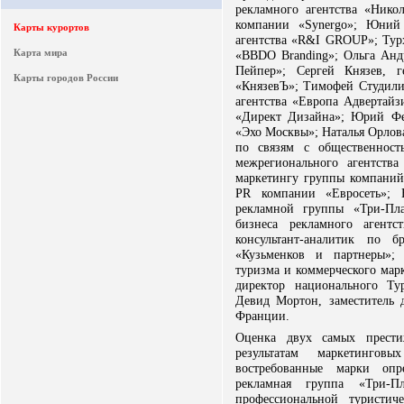
рекламного агентства «Нико
компании «Synergo»; Юний 
Карты курортов
агентства «R&I GROUP»; Турх
Карта мира
«BBDO Branding»; Ольга Анд
Пейпер»; Сергей Князев, г
Карты городов России
«КнязевЪ»; Тимофей Студилин
агентства «Европа Адвертайз
«Директ Дизайна»; Юрий Фе
«Эхо Москвы»; Наталья Орлов
по связям с общественност
межрегионального агентств
маркетингу группы компаний 
PR компании «Евросеть»; Е
рекламной группы «Три-Пла
бизнеса рекламного агентс
консультант-аналитик по б
«Кузьменков и партнеры»; 
туризма и коммерческого мар
директор национального Ту
Девид Мортон, заместитель 
Франции.
Оценка двух самых прест
результатам маркетингов
востребованные марки опр
рекламная группа «Три-П
профессиональной туристич