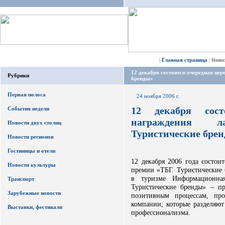
Главная страница
|
|
Ново
12 декабря состоится очередная це
Рубрики
бренды»
Первая полоса
24 ноября 2006 г.
12 декабря сост
События недели
награждения л
Новости двух столиц
Туристические бре
Новости регионов
Гостиницы и отели
12 декабря 2006 года состои
Новости культуры
премии «ТБГ. Туристические 
в туризме Информационна
Транспорт
Туристические бренды» – п
Зарубежные новости
позитивным процессам, пр
компании, которые разделяют
Выставки, фестивали
профессионализма.