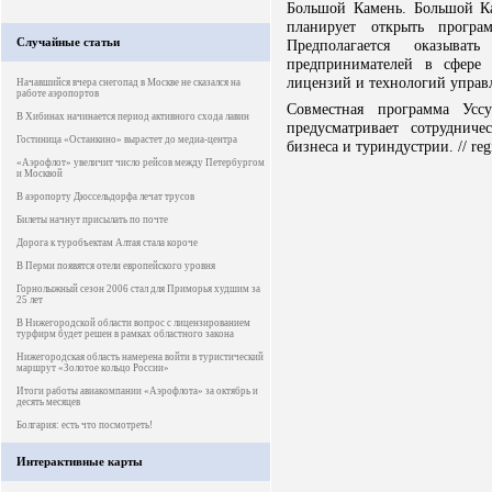
Большой Камень. Большой К
планирует открыть програ
Случайные статьи
Предполагается оказыв
предпринимателей в сфере м
лицензий и технологий управ
Начавшийся вчера снегопад в Москве не сказался на
работе аэропортов
Совместная программа Усс
В Хибинах начинается период активного схода лавин
предусматривает сотруднич
Гостиница «Останкино» вырастет до медиа-центра
бизнеса и туриндустрии. // reg
«Аэрофлот» увеличит число рейсов между Петербургом
и Москвой
В аэропорту Дюссельдорфа лечат трусов
Билеты начнут присылать по почте
Дорога к туробъектам Алтая стала короче
В Перми появятся отели европейского уровня
Горнолыжный сезон 2006 стал для Приморья худшим за
25 лет
В Нижегородской области вопрос с лицензированием
турфирм будет решен в рамках областного закона
Нижегородская область намерена войти в туристический
маршрут «Золотое кольцо России»
Итоги работы авиакомпании «Аэрофлота» за октябрь и
десять месяцев
Болгария: есть что посмотреть!
Интерактивные карты