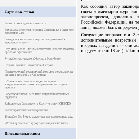
Как сообщил автор законод
своем комментарии журналист
Случайные статьи
законопроекта, дополнив 
Российской Федерации, на т
Заказать такси - детали и тонкости
зоны, должен быть определен
Доходы санаториев и гостиниц Ставрополья в I квартале
выросли на 23%
Следующие поправки в ч. 2 ст
дополнительные возрастные
Геленджик ужесточает контроль за подготовкой к
курортному сезону
игорных заведений — они дол
Ноу Мани Слотс - лучшие бесплатные игровые автоматы и
предусмотрено 18 лет). // km.r
приятное оформление.
Руины Холлирудского аббатства в Эдинбурге
Страны Океании: Соломоновы Острова
Пятизвездочный гостиничный комплекс должны начать
строить в этом году в Хабаровске
В Ульяновской области пройдет заседание
координационного совета по развитию индустрии
туризма
Саратовские казаки бесплатно защитят иностранных
студентов
Байкал может быть внесен в Красную книгу ЮНЕСКО
Законопроект направлен в регионы
18 ноября Дед Мороз зажжет первую новогоднюю елку
«Итоги прошедшего курортного года впечатляют»
Интерактивные карты