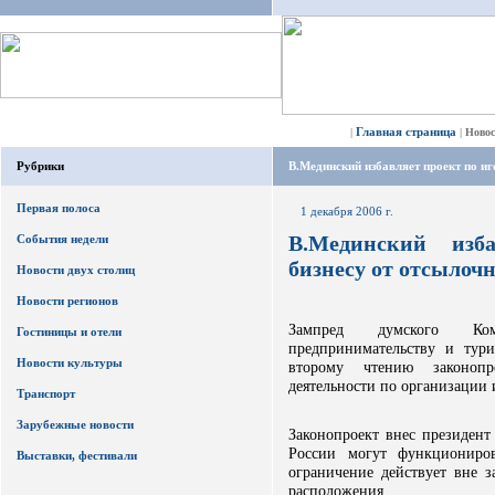
Главная страница
|
|
Ново
Рубрики
В.Мединский избавляет проект по и
Первая полоса
1 декабря 2006 г.
В.Мединский изб
События недели
бизнесу от отсылоч
Новости двух столиц
Новости регионов
Зампред думского Ком
Гостиницы и отели
предпринимательству и тур
Новости культуры
второму чтению законопр
деятельности по организации 
Транспорт
Зарубежные новости
Законопроект внес президент
России могут функциониро
Выставки, фестивали
ограничение действует вне 
расположения.