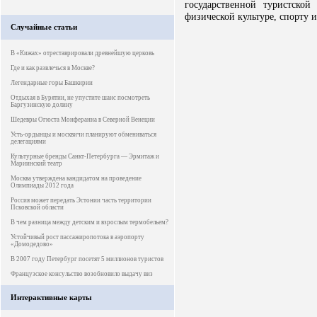
государственной туристской
физической культуре, спорту 
Случайные статьи
В «Кижах» отреставрировали древнейшую церковь
Где и как развлечься в Москве?
Легендарные горы Башкирии
Отдыхая в Бурятии, не упустите шанс посмотреть
Баргузинскую долину
Шедевры Огюста Монферанна в Северной Венеции
Усть-ордынцы и москвичи планируют обмениваться
делегациями
Культурные бренды Санкт-Петербурга — Эрмитаж и
Мариинский театр
Москва утверждена кандидатом на проведение
Олимпиады 2012 года
Россия может передать Эстонии часть территории
Псковской области
В чем разница между детским и взрослым термобельем?
Устойчивый рост пассажиропотока в аэропорту
«Домодедово»
В 2007 году Петербург посетят 5 миллионов туристов
Французское консульство возобновило выдачу виз
Интерактивные карты