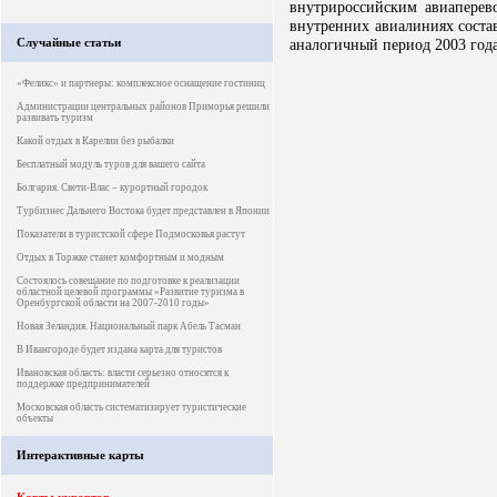
внутрироссийским авиаперево
внутренних авиалиниях состав
Случайные статьи
аналогичный период 2003 год
«Феликс» и партнеры: комплексное оснащение гостиниц
Администрации центральных районов Приморья решили
развивать туризм
Какой отдых в Карелии без рыбалки
Бесплатный модуль туров для вашего сайта
Болгария. Свети-Влас – курортный городок
Турбизнес Дальнего Востока будет представлен в Японии
Показатели в туристской сфере Подмосковья растут
Отдых в Торжке станет комфортным и модным
Состоялось совещание по подготовке к реализации
областной целевой программы «Развитие туризма в
Оренбургской области на 2007-2010 годы»
Новая Зеландия. Национальный парк Абель Тасман
В Ивангороде будет издана карта для туристов
Ивановская область: власти серьезно относятся к
поддержке предпринимателей
Московская область систематизирует туристические
объекты
Интерактивные карты