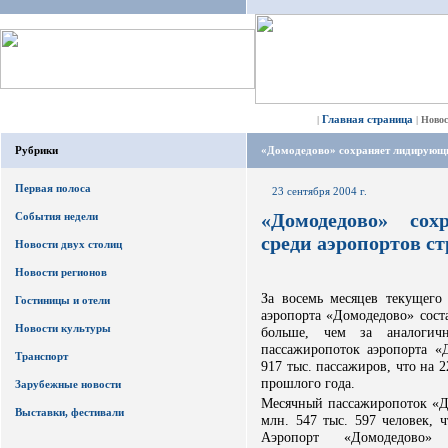
Главная страница
|
|
Ново
Рубрики
«Домодедово» сохраняет лидирующи
Первая полоса
23 сентября 2004 г.
«Домодедово» со
События недели
среди аэропортов с
Новости двух столиц
Новости регионов
За восемь месяцев текущег
Гостиницы и отели
аэропорта «Домодедово» сост
Новости культуры
больше, чем за аналогич
пассажиропоток аэропорта «Д
Транспорт
917 тыс. пассажиров, что на 
прошлого года.
Зарубежные новости
Месячный пассажиропоток «До
Выставки, фестивали
млн. 547 тыс. 597 человек, 
Аэропорт «Домодедово