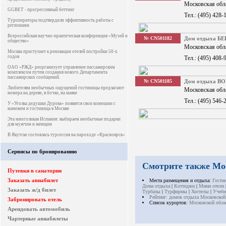
Московская обла
GGBET - прогрессивный беттинг
Тел.: (495) 428-
Туроператоры подтвердили эффективность работы с
регионами
Всероссийская научно-практическая конференция «Музей и
№ CN501182
Дом отдыха Б
общество»
Московская обл
Москва приступает к реновации отелей постройки 50-х
годов
Тел.: (495) 408-
ОАО «РЖД» реорганизует управление пассажирским
комплексом путем создания нового Департамента
пассажирских сообщений.
№ CN501185
Дом отдыха 
Любителям необычных ощущений гостиницы предлагают
Московская обла
номера на дереве, в бочке, на маяке
Тел.: (495) 546-
У «Уголка дедушки Дурова» появятся свои конюшни с
манежем и гостиница в Москве
Эта многоликая Испания: выбираем необычные подарки
для мужчин и женщин
В Якутске состоялась турсессия на пароходе «Красноярск»
Сервисы по бронированию
Смотрите также Мо
Путевки в санатории
Заказать авиабилет
Места размещения и отдыха:
Гости
Дома отдыха
|
Коттеджи
|
Мини отели
Заказать ж/д билет
Турбазы
|
Турфирмы
|
Хостелы
|
Учебн
Рейтинг: домов отдыха Московской
Забронировать отель
Список курортов:
Московской обла
Арендовать автомобиль
Чартерные авиабилеты