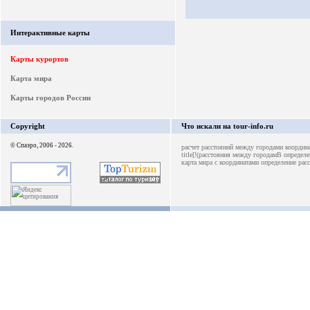
Интерактивные карты
Карты курортов
Карта мира
Карты городов России
Copyright
Что искали на tour-info.ru
© Спаэро, 2006 - 2026.
расчет расстояний между городами
координ
title[!(расстояния между городамB
определе
карта мира с координатами
определение рас