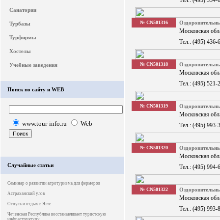
Тел.: (495) 334-
Санатории
№ CN501316
Оздоровительн
Турбазы
Московская обла
Турфирмы
Тел.: (495) 436-
Хостелы
№ CN501318
Оздоровитель
Учебные заведения
Московская обла
Тел.: (495) 521-
Поиск по сайту и WEB
№ CN501319
Оздоровительн
Московская обл
www.tour-info.ru
Web
Тел.: (495) 993-
№ CN501320
Оздоровительн
Московская обла
Случайные статьи
Тел.: (495) 994-
Семинар о развитии агротуризма для фермеров
№ CN501322
Оздоровитель
Астраханский улов
Московская обла
Отпуск и отдых в Ялте
Тел.: (495) 993-
Чеченская Республика восстанавливает туристскую
инфраструктуру