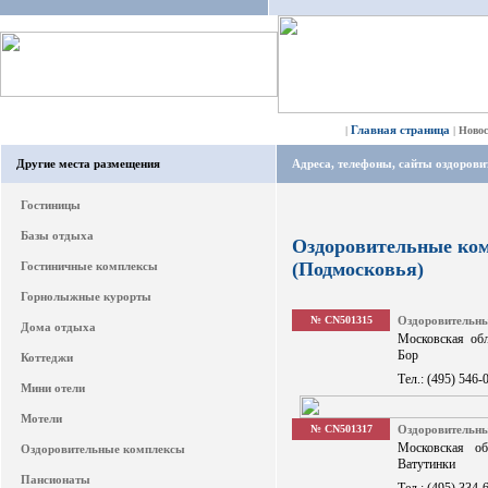
Главная страница
|
|
Ново
Другие места размещения
Адреса, телефоны, сайты оздоров
Гостиницы
Базы отдыха
Оздоровительные ко
(Подмосковья)
Гостиничные комплексы
Горнолыжные курорты
№ CN501315
Оздоровительн
Дома отдыха
Московская обл
Бор
Коттеджи
Тел.: (495) 546-
Мини отели
Мотели
№ CN501317
Оздоровитель
Московская о
Оздоровительные комплексы
Ватутинки
Пансионаты