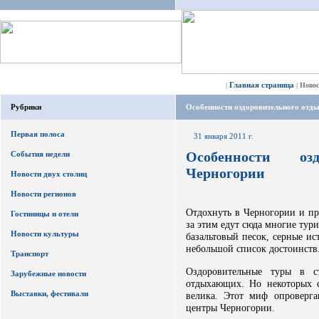
Главная страница
|
|
Ново
Рубрики
Особенности оздоровительного отды
Первая полоса
31 января 2011 г.
Особенности оз
События недели
Черногории
Новости двух столиц
Новости регионов
Отдохнуть в Черногории и пр
Гостиницы и отели
за этим едут сюда многие тур
Новости культуры
базальтовый песок, серные ис
небольшой список достоинств
Транспорт
Оздоровительные туры в с
Зарубежные новости
отдыхающих. Но некоторых с
Выставки, фестивали
велика. Этот миф опроверга
центры Черногории.