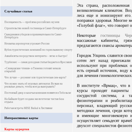
Эта страна, расположенная
великолепным климатом. Воз
Случайные статьи
леса еще и ионизируют его.
поправки здоровья. Многие м
Посещаемость — проблема российских музеев
«Голубой флаг», что говорит 
Строительство новой гостиницы в Санкт-Петербурге
Скандинавов убедили в привлекательности Санкт-
Некоторые
гостиницы Чер
Петербурга
массажные кабинеты, гря
Нехватка аэропортов угрожает России
предлагаются сеансы ароматер
Кубок туристических компаний по горнолыжному спорту
Городок Улцинь славится свои
Авиабилеты посредством интернета – легко и быстро!
сотен лет назад приезжали
Турбизнес — самая доходная статья бюджета в Ярославле
используют при проблемах оп
«Словцовские чтения» в Тюмени готовят немало
есть серный источник, воду 
открытий
для лечения гинекологических
Что лучше — роуминг или туристическая сим-карта?
Что нужно знать об игровых автоматах Вулкан на
В институте «Врмац», что в
реальные деньги, чтобы всегда выигрывать?
курсы проходят пациенты 
Постоялый двор и казачья конюшня появятся в Тобольске
сосудистой системы, а т
На Байкале будет создана экологически чистая база
физиотерапии и реабилитац
отдыха
персонал, владеющий русск
Рабочая встреча MISE Baikal в Листвянке
методики лечения, среди кото
и имеющие многовековую и
Интерактивные карты
осуществляет семьдесят враче
двухсот специалистов физиот
Карты курортов