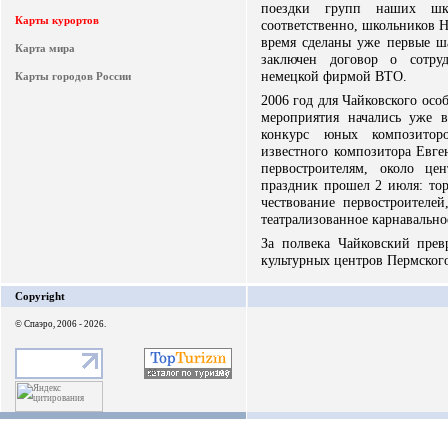
поездки групп наших шк
Карты курортов
соответственно, школьников 
время сделаны уже первые ша
Карта мира
заключен договор о сотру
немецкой фирмой ВТО.
Карты городов России
2006 год для Чайковского ос
мероприятия начались уже 
конкурс юных композитор
известного композитора Евге
первостроителям, около це
праздник прошел 2 июля: тор
чествование первостроителе
театрализованное карнавально
За полвека Чайковский пре
культурных центров Пермского к
Copyright
© Спаэро, 2006 - 2026.