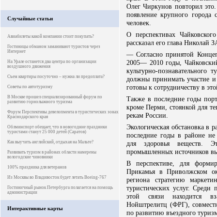
Олег Чиркунов повторил это.
появление крупного города 
Случайные статьи
человек.
О перспективах Чайковског
Авиабилеты какой компании стоит покупать?
рассказал его глава Николай
Гостиницы обманом заманивают туристов через
Интернет
— Согласно принятой Концеп
2005— 2010 годы, Чайковский
На Урале останется два центра по организации
воздушного движения
культурно-познавательного т
Съем квартиры посуточно – нужна ли предоплата?
должны принимать участие и 
готовы к сотрудничеству в это
Советы по автотуризму
В Москве прошел специализированный форум по
Также в последние годы порт
развитию горнолыжного туризма
кроме Перми, стоянкой для т
Форум Перспективы девелопмента в туристических зонах
рекам России.
Краснодарского края
Экологическая обстановка в р
Облминспорт обещает, что в новогодние праздники
туристами станут 25 000 детей (Саратов)
последние годы в районе н
Как выучить английский, отдыхая на Мальте?
для здоровья веществ. Э
промышленных источников вы
Развивать туризм в районах области намерены
вологодские чиновники
В перспективе, для формир
100% праздника для ветеранов
Прикамья в Приволжском ок
Из Москвы во Владивосток будет летать Boeing-767
региона стратегию маркети
туристических услуг. Среди 
Гостиничный рынок Петербурга полагается на помощь
администрации
этой связи находится вза
Нойштрелитц (ФРГ), совмест
Интерактивные карты
по развитию въездного туриз