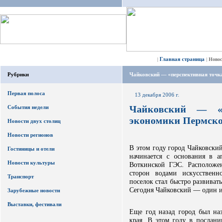
Главная страница
|
|
Ново
Рубрики
Чайковский — «перспективная точк
Первая полоса
13 декабря 2006 г.
Чайковский — «п
События недели
экономики Пермско
Новости двух столиц
Новости регионов
В этом году город Чайковский
Гостиницы и отели
начинается с основания в а
Новости культуры
Воткинской ГЭС. Расположе
сторон водами искусственн
Транспорт
поселок стал быстро развивать
Сегодня Чайковский — один и
Зарубежные новости
Выставки, фестивали
Еще год назад город был на
края. В этом году в послани