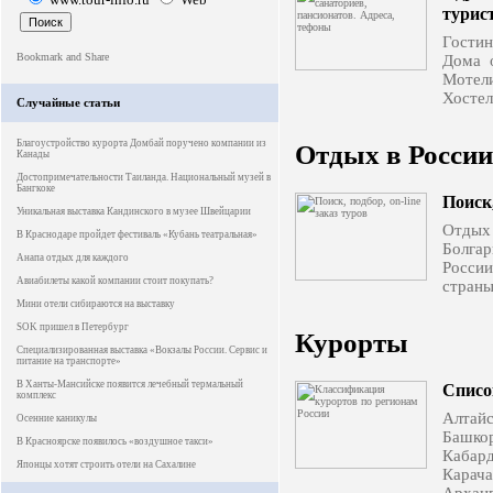
турис
Гости
Дома 
Мотел
Хосте
Случайные статьи
Благоустройство курорта Домбай поручено компании из
Отдых в России
Канады
Достопримечательности Таиланда. Национальный музей в
Бангкоке
Поиск,
Уникальная выставка Кандинского в музее Швейцарии
Отдых
В Краснодаре пройдет фестиваль «Кубань театральная»
Болгар
Анапа отдых для каждого
России
Авиабилеты какой компании стоит покупать?
стран
Мини отели сибираются на выставку
SOK пришел в Петербург
Курорты
Специализированная выставка «Вокзалы России. Сервис и
питание на транспорте»
В Ханты-Мансийске появится лечебный термальный
Списо
комплекс
Алтай
Осенние каникулы
Башко
В Красноярске появилось «воздушное такси»
Кабард
Японцы хотят строить отели на Сахалине
Карач