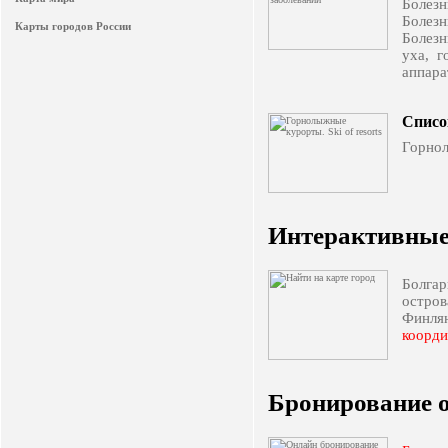
Болез
Болезн
Карты городов России
Болезн
уха, г
аппара
Списо
Горно
Интерактивные 
Болгар
остров
Финля
коорди
Бронирование о