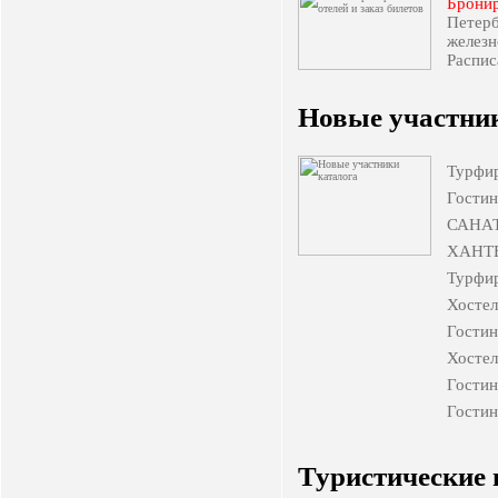
Брони
Петер
желез
Распис
Новые участник
Турфи
Гости
САНА
ХАНТ
Турфи
Хосте
Гости
Хосте
Гости
Гости
Туристические 