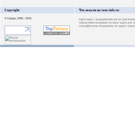
Copyright
Что искали на tour-info.ru
© Спаэро, 2006 - 2026.
карта мира с координатами
расчет расстоян
определение координат на карте
карта для о
географические координаты по адресу
опред