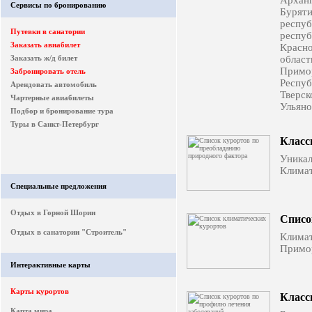
Арханг
Сервисы по бронированию
Бурят
респуб
Путевки в санатории
респуб
Заказать авиабилет
Красно
Заказать ж/д билет
област
Примо
Забронировать отель
Респуб
Арендовать автомобиль
Тверск
Чартерные авиабилеты
Ульяно
Подбор и бронирование тура
Туры в Санкт-Петербург
Класс
Уника
Климат
Специальные предложения
Отдых в Горной Шории
Списо
Отдых в санатории "Строитель"
Клима
Примор
Интерактивные карты
Карты курортов
Класс
Карта мира