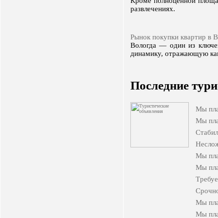
Кроме полноценной площад
развлечениях.
Рынок покупки квартир в В
Вологда — один из ключе
динамику, отражающую как
Последние тури
Мы пла
Мы пла
Стабил
Неслож
Мы пла
Мы пла
Tребуе
Срочно
Мы пла
Мы пла