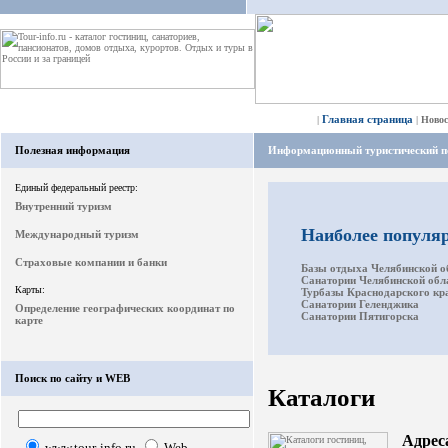
Главная страница
|
|
Ново
Полезная информация
Информационный туристический п
Единый федеральный реестр:
Внутренний туризм
Наиболее популя
Международный туризм
Страховые компании и банки
Базы отдыха Челябинской о
Санатории Челябинской обл
Карты:
Турбазы Краснодарского кр
Санатории Геленджика
Определение географических координат по
Санатории Пятигорска
карте
Поиск по сайту и WEB
Каталоги
Адрес
www.tour-info.ru
Web